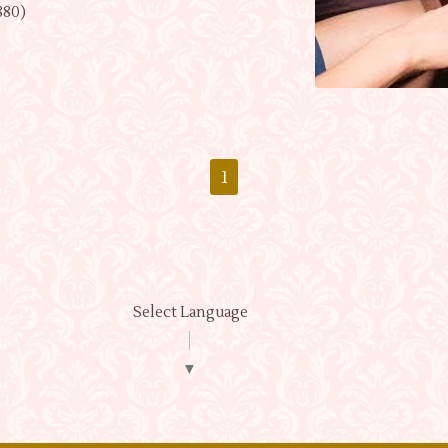
880)
1
Select Language
▼