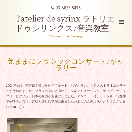
03-6823-5476
l'atelier de syrinx ラトリエ
ドゥシリンクス♪音楽教室
Welcome to our homepage
気ままにクラシックコンサート♪ギャ
ラリー
2024年6月、東京日本橋に於いてフルート、バイオリン、ピアノのトリオコンサー
トが行われました。クラシックの名曲から、シネマミュージック、ディズニー、ジ
ブリ、ピアソラ、日本の名曲をお届けしました。アンコールは、ラデツキー行進曲
で手拍子と共に、皆様と楽しむ事が出来ました🎶沢山のご来場ありがとうございま
したm(._.)m