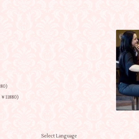
880)
s ￥11880)
Select Language