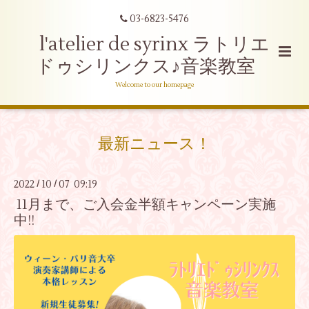
03-6823-5476
l'atelier de syrinx ラトリエ
ドゥシリンクス♪音楽教室
Welcome to our homepage
最新ニュース！
2022
10
07 09:19
/
/
11月まで、ご入会金半額キャンペーン実施
中!!