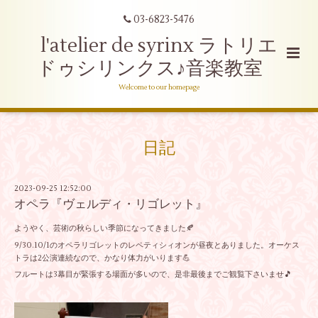
03-6823-5476
l'atelier de syrinx ラトリエ
ドゥシリンクス♪音楽教室
Welcome to our homepage
日記
2023-09-25 12:52:00
オペラ『ヴェルディ・リゴレット』
ようやく、芸術の秋らしい季節になってきました🍂
9/30.10/1のオペラリゴレットのレペティシィオンが昼夜とありました。オーケス
トラは2公演連続なので、かなり体力がいります💪
フルートは3幕目が緊張する場面が多いので、是非最後までご観覧下さいませ🎵