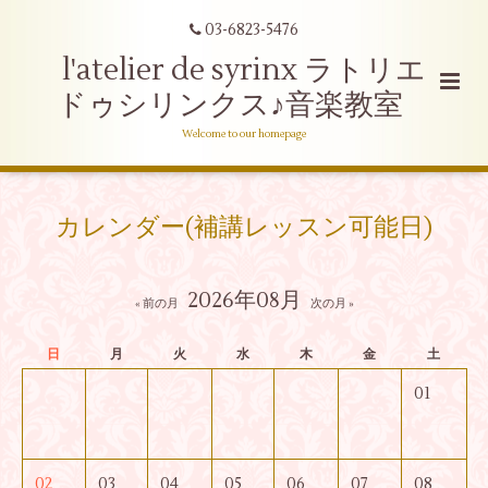
03-6823-5476
l'atelier de syrinx ラトリエ
ドゥシリンクス♪音楽教室
Welcome to our homepage
カレンダー(補講レッスン可能日)
2026年08月
« 前の月
次の月 »
日
月
火
水
木
金
土
01
02
03
04
05
06
07
08